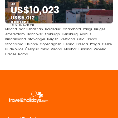
Da
US$10,023
US$5,012
a persona
DESTINAZIONI
Vedere
Madrid · San Sebastian · Bordeaux · Chambord · Parigi · Bruges ·
Amsterdam · Hannover · Amburgo · Flensburg · Aarhus ·
Kristiansand · Stavanger · Bergen · Vestland · Oslo · Orebro ·
Stoccolma · Elsinore · Copenaghen · Berlino · Dresda · Praga · Ceské
Budejovice · Český Krumlov · Vienna · Maribor · Lubiana · Venezia ·
Firenze · Roma