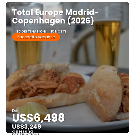
Total Europe Madrid-
Copenhagen (2026)
20 DESTINAZIONI
15 NOTTI
Pacchetto vacanze
Da
US$6,498
US$3,249
a persona
DESTINAZIONI