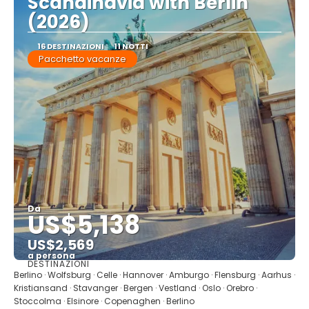
Scandinavia with Berlin
(2026)
16 DESTINAZIONI
11 NOTTI
Pacchetto vacanze
Da
US$5,138
US$2,569
a persona
DESTINAZIONI
Vedere
Berlino · Wolfsburg · Celle · Hannover · Amburgo · Flensburg · Aarhus ·
Kristiansand · Stavanger · Bergen · Vestland · Oslo · Orebro ·
Stoccolma · Elsinore · Copenaghen · Berlino