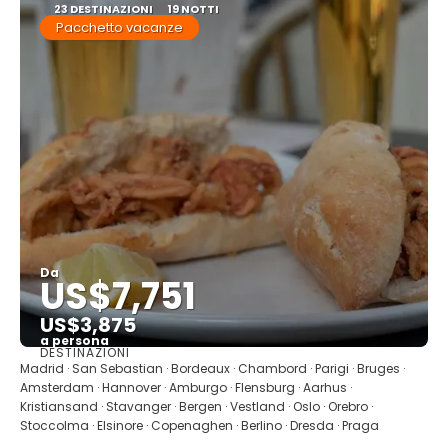
23 DESTINAZIONI
19 NOTTI
Pacchetto vacanze
Da
US$7,751
US$3,875
a persona
DESTINAZIONI
Vedere
Madrid · San Sebastian · Bordeaux · Chambord · Parigi · Bruges ·
Amsterdam · Hannover · Amburgo · Flensburg · Aarhus ·
Kristiansand · Stavanger · Bergen · Vestland · Oslo · Orebro ·
Stoccolma · Elsinore · Copenaghen · Berlino · Dresda · Praga