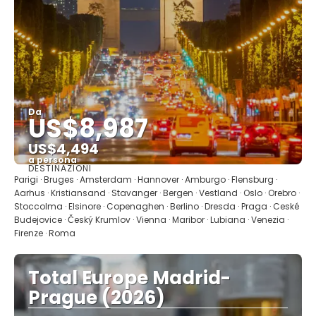
Da
US$8,987
US$4,494
a persona
DESTINAZIONI
Vedere
Parigi · Bruges · Amsterdam · Hannover · Amburgo · Flensburg ·
Aarhus · Kristiansand · Stavanger · Bergen · Vestland · Oslo · Orebro ·
Stoccolma · Elsinore · Copenaghen · Berlino · Dresda · Praga · Ceské
Budejovice · Český Krumlov · Vienna · Maribor · Lubiana · Venezia ·
Firenze · Roma
Total Europe Madrid-
Prague (2026)