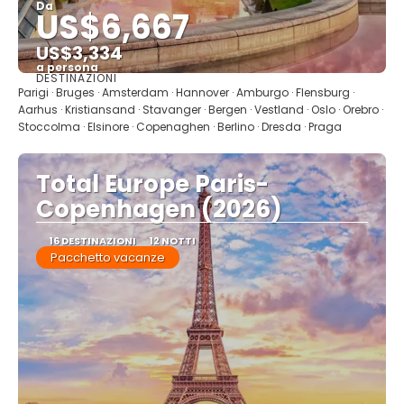
Da
US$6,667
US$3,334
a persona
DESTINAZIONI
Vedere
Parigi · Bruges · Amsterdam · Hannover · Amburgo · Flensburg ·
Aarhus · Kristiansand · Stavanger · Bergen · Vestland · Oslo · Orebro ·
Stoccolma · Elsinore · Copenaghen · Berlino · Dresda · Praga
Total Europe Paris-
Copenhagen (2026)
16 DESTINAZIONI
12 NOTTI
Pacchetto vacanze