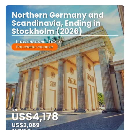
Northern Germany and
Scandinavia, Ending in
Stockholm (2026)
14 DESTINAZIONI
9 NOTTI
Pacchetto vacanze
Da
US$4,178
US$2,089
a persona