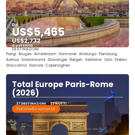
Da
US$5,465
US$2,732
a persona
DESTINAZIONI
Vedere
Parigi · Bruges · Amsterdam · Hannover · Amburgo · Flensburg ·
Aarhus · Kristiansand · Stavanger · Bergen · Vestland · Oslo · Orebro ·
Stoccolma · Elsinore · Copenaghen
Total Europe Paris-Rome
(2026)
27 DESTINAZIONI
23 NOTTI
Pacchetto vacanze