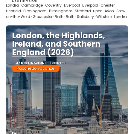
DESTINAZIONI
Vedere
Londra · Cambridge · Coventry · Liverpool · Liverpool · Chester ·
Lichfield · Birmingham · Birmingham · Stratford-upon-Avon · Stow-
on-the-Wold · Gloucester · Bath · Bath · Salisbury · Wiltshire · Londra
London, the Highlands,
Ireland, and Southern
England (2026)
37 DESTINAZIONI
19 NOTTI
Pacchetto vacanze
Da