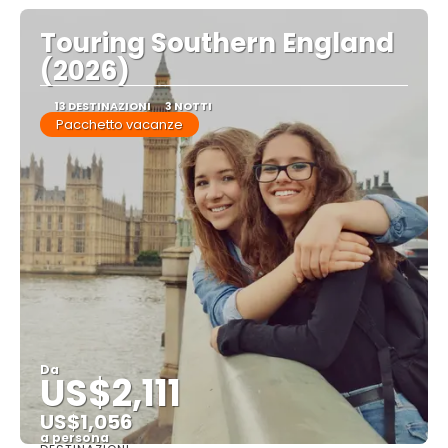
Touring Southern England
(2026)
13 DESTINAZIONI
3 NOTTI
Pacchetto vacanze
Da
US$2,111
US$1,056
a persona