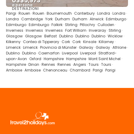
US$5,973
a persona
DESTINAZIONI
Vedere
Parigi · Rouen · Rouen · Bournemouth · Canterbury · Londra · Londra ·
Londra · Cambridge · York · Durham · Durham · Alnwick · Edimburgo ·
Edimburgo · Edimburgo · Falkirk · Stirling · Pitlochry · Culloden ·
Inverness · Inverness · Inverness · Fort William · Inveraray · Stirling ·
Glasgow · Glasgow · Belfast · Dublino · Dublino · Dublino · Wicklow ·
Kilkenny · Contea di Tipperary · Cork · Cork · Kinsale · Killarney ·
Limerick · Limerick · Provincia di Münster · Galway · Galway · Athlone ·
Dublino · Dublino · Caernarfon · Liverpool · Liverpool · Stratford-
upon-Avon · Oxford · Hampshire · Hampshire · Mont Saint Michel ·
Hampshire · Dinan · Rennes · Rennes · Angers · Tours · Tours ·
Amboise · Amboise · Chenonceau · Chambord · Parigi · Parigi