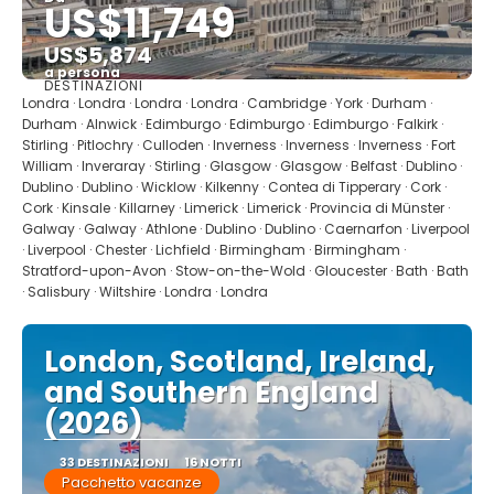
US$11,749
US$5,874
a persona
DESTINAZIONI
Vedere
Londra · Londra · Londra · Londra · Cambridge · York · Durham ·
Durham · Alnwick · Edimburgo · Edimburgo · Edimburgo · Falkirk ·
Stirling · Pitlochry · Culloden · Inverness · Inverness · Inverness · Fort
William · Inveraray · Stirling · Glasgow · Glasgow · Belfast · Dublino ·
Dublino · Dublino · Wicklow · Kilkenny · Contea di Tipperary · Cork ·
Cork · Kinsale · Killarney · Limerick · Limerick · Provincia di Münster ·
Galway · Galway · Athlone · Dublino · Dublino · Caernarfon · Liverpool
· Liverpool · Chester · Lichfield · Birmingham · Birmingham ·
Stratford-upon-Avon · Stow-on-the-Wold · Gloucester · Bath · Bath
· Salisbury · Wiltshire · Londra · Londra
London, Scotland, Ireland,
and Southern England
(2026)
33 DESTINAZIONI
16 NOTTI
Pacchetto vacanze