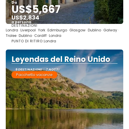
Da
US$5,667
US$2,834
a persona
DESTINAZIONI
Vedere
Londra · Liverpool · York · Edimburgo · Glasgow · Dublino · Galway ·
Tralee · Dublino · Cardiff · Londra
PUNTO DI RITIRO:
Londra
Leyendas del Reino Unido
6 DESTINAZIONI
7 NOTTI
Pacchetto vacanze