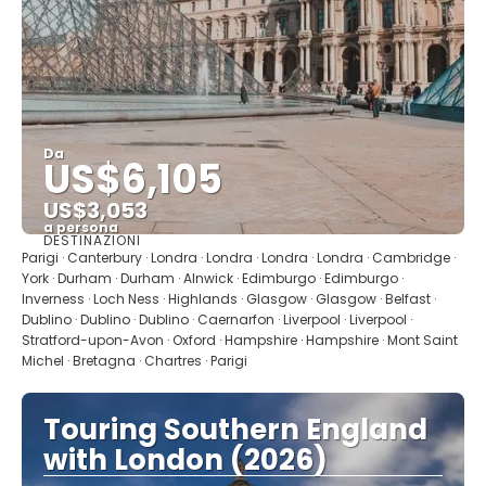
Da
US$6,105
US$3,053
a persona
DESTINAZIONI
Vedere
Parigi · Canterbury · Londra · Londra · Londra · Londra · Cambridge ·
York · Durham · Durham · Alnwick · Edimburgo · Edimburgo ·
Inverness · Loch Ness · Highlands · Glasgow · Glasgow · Belfast ·
Dublino · Dublino · Dublino · Caernarfon · Liverpool · Liverpool ·
Stratford-upon-Avon · Oxford · Hampshire · Hampshire · Mont Saint
Michel · Bretagna · Chartres · Parigi
Touring Southern England
with London (2026)