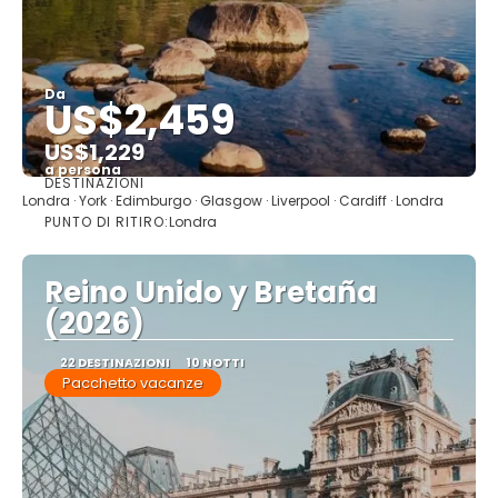
Da
US$2,459
US$1,229
a persona
DESTINAZIONI
Vedere
Londra · York · Edimburgo · Glasgow · Liverpool · Cardiff · Londra
PUNTO DI RITIRO:
Londra
Reino Unido y Bretaña
(2026)
22 DESTINAZIONI
10 NOTTI
Pacchetto vacanze