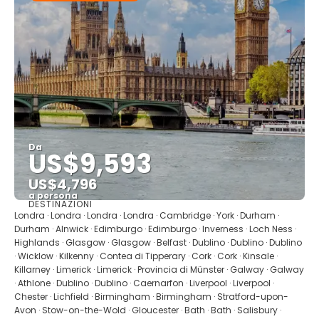
Da
US$9,593
US$4,796
a persona
DESTINAZIONI
Vedere
Londra · Londra · Londra · Londra · Cambridge · York · Durham ·
Durham · Alnwick · Edimburgo · Edimburgo · Inverness · Loch Ness ·
Highlands · Glasgow · Glasgow · Belfast · Dublino · Dublino · Dublino
· Wicklow · Kilkenny · Contea di Tipperary · Cork · Cork · Kinsale ·
Killarney · Limerick · Limerick · Provincia di Münster · Galway · Galway
· Athlone · Dublino · Dublino · Caernarfon · Liverpool · Liverpool ·
Chester · Lichfield · Birmingham · Birmingham · Stratford-upon-
Avon · Stow-on-the-Wold · Gloucester · Bath · Bath · Salisbury ·