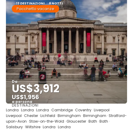
13 DESTINAZIONI
6 NOTTI
Pacchetto vacanze
Da
US$3,912
US$1,956
a persona
DESTINAZIONI
Vedere
Londra · Londra · Londra · Cambridge · Coventry · Liverpool ·
Liverpool · Chester · Lichfield · Birmingham · Birmingham · Stratford-
upon-Avon · Stow-on-the-Wold · Gloucester · Bath · Bath ·
Salisbury · Wiltshire · Londra · Londra