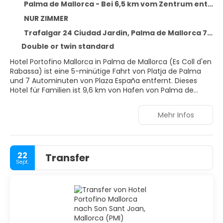
Palma de Mallorca - Bei 6,5 km vom Zentrum entfernt
NUR ZIMMER
Trafalgar 24 Ciudad Jardin, Palma de Mallorca 7007
Double or twin standard
Hotel Portofino Mallorca in Palma de Mallorca (Es Coll d'en
Rabassa) ist eine 5-minütige Fahrt von Platja de Palma
und 7 Autominuten von Plaza España entfernt. Dieses
Hotel für Familien ist 9,6 km von Hafen von Palma de
Mallorca und 11 km von Strand von El Arenal entfernt.
Mehr Infos
Verpasse folgende Freizeitmöglichkeiten nicht: Außenpool
und Fahrradverleih. Auch kostenloses WLAN und einen
Concierge-Service bietet dieses Hotel.
22
Transfer
Buche einen Aufenthalt in einem der 65 Zimmer mit
Sept.
Flachbildfernseher. Ein WLAN-Internetzugang (kostenlos)
ist ebenso verfügbar wie Satellitenempfang. Die
Badezimmer bieten Duschen und Haartrockner. Zur
Austattung gehören Telefone und Safes. Die Zimmer
werden täglich sauber gemacht.
Nutz den Zimmerservice dieses Hotels. Entspann dich mit