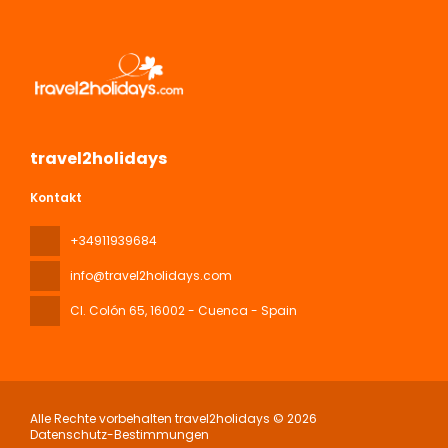
travel2holidays
Kontakt
+34911939684
info@travel2holidays.com
Cl. Colón 65
, 16002 - Cuenca - Spain
Alle Rechte vorbehalten travel2holidays © 2026
Datenschutz-Bestimmungen