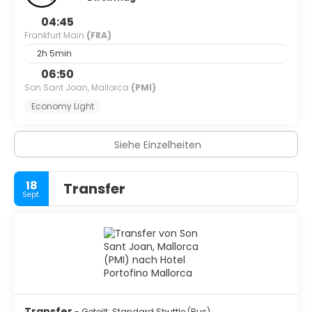
04:45
Frankfurt Main
(FRA)
2h 5min
06:50
Son Sant Joan, Mallorca
(PMI)
Economy Light
Siehe Einzelheiten
18
Transfer
Sept.
Transfer
- Geteilt: Standard Shuttle (Bus)