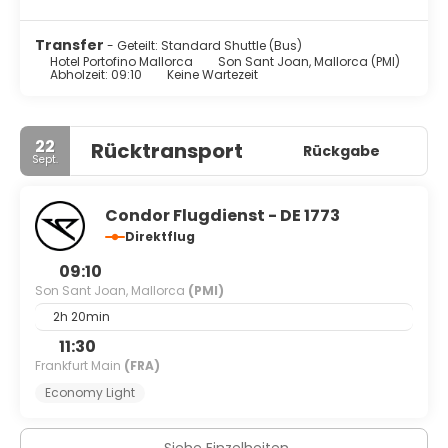
einem erfrischenden Getränk an der Bar/Lounge oder der
Poolbar. Gegen Gebühr wird täglich von 08:00 Uhr bis
Transfer
- Geteilt: Standard Shuttle (Bus)
11:00 Uhr ein Frühstücksbuffet angeboten.
Hotel Portofino Mallorca
Son Sant Joan, Mallorca (PMI)
Abholzeit: 09:10
Keine Wartezeit
Zum Angebot gehören ein Textilreinigungsservice, eine
rund um die Uhr besetzte Rezeption und mehrsprachiges
Personal.
22
Rücktransport
Rückgabe
Sept.
Condor Flugdienst - DE 1773
Direktflug
09:10
Son Sant Joan, Mallorca
(PMI)
2h 20min
11:30
Frankfurt Main
(FRA)
Economy Light