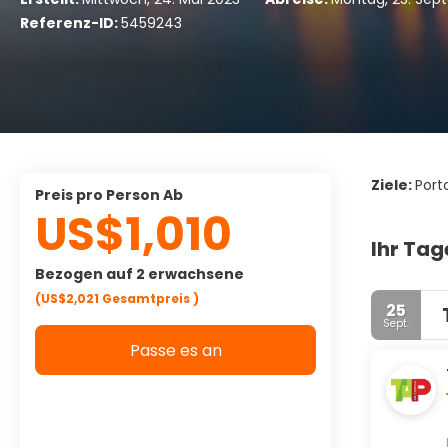
Referenz-ID:
5459243
Ziele:
Porto
Preis pro Person Ab
US$1,010
Ihr Tag
Bezogen auf 2 erwachsene
(US$2,021
Gesamtpreis
)
25
Sept.
Passe es an