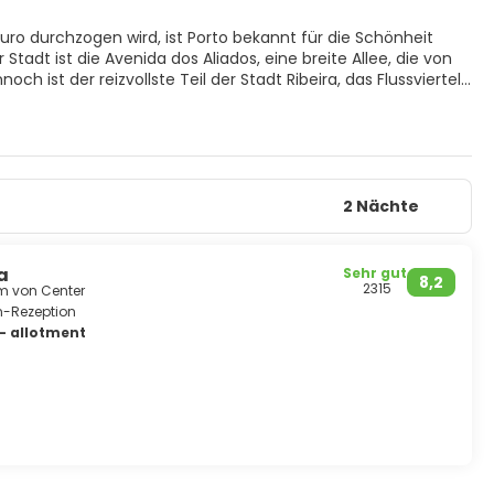
ro durchzogen wird, ist Porto bekannt für die Schönheit
dt ist die Avenida dos Aliados, eine breite Allee, die von
 ist der reizvollste Teil der Stadt Ribeira, das Flussviertel
die Schlucht überspannen. Die belebte Praça da Liberdade
uen in der Mitte der belebten Mosaikwege stehen. In der
gte romanische Struktur, deren schwere Granitfundamente,
eira erstreckt sich entlang des Flusses, gesäumt von einer
teristischstes Denkmal, der prächtige Torre dos Clérigos,
rto wäre vollständig ohne einen Stopp in einigen der vielen
2 Nächte
ein Besuch in der erstaunlichen Lello-Bibliothek mit ihrer
 ist.
a
Sehr gut
8,2
2315
km von Center
-Rezeption
- allotment