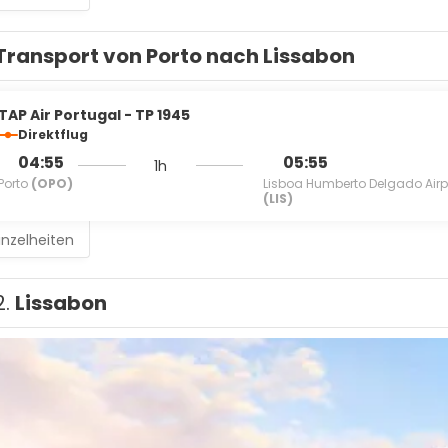
Transport von Porto nach Lissabon
TAP Air Portugal - TP 1945
Direktflug
04:55
05:55
1h
Porto
(OPO)
Lisboa Humberto Delgado Airp
(LIS)
inzelheiten
2.
Lissabon