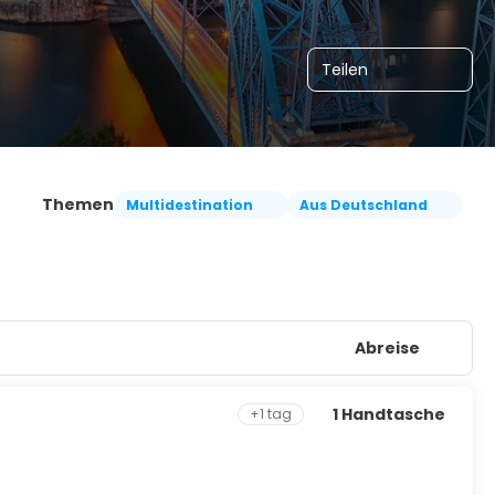
Teilen
Themen
Multidestination
Aus Deutschland
Abreise
1 Handtasche
+1 tag