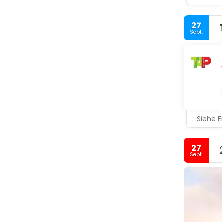
27
Sept.
Siehe E
27
Sept.