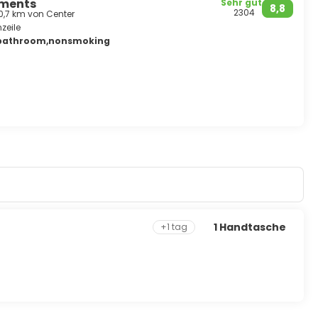
tments
Sehr gut
8,8
ner der größten in Europa. Der majestätische Hafen der
2304
 0,7 km von Center
werden, und ist derzeit der verkehrsreichste Hafen an der
zeile
 Geschichte und einer ehrgeizigen Haltung, die das
d bathroom,nonsmoking
verbindet. Beim Spaziergang durch die alten Viertel kann
 gesungen und gespielt wird. Im hochgelegenen Stadtteil
n denen Jazz, Reggae und Elektronika die Luft erfüllen und
t verstreut sind, nutzen alte Räume geschickt, sei es an den
on präsentiert sich der Welt als eine kosmopolitische und
Sommermonaten, wenn ihre vielen Bars, Terrassen und
1 Handtasche
+1 tag