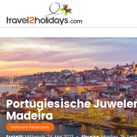
Porto, Portugal
Portugiesische Juwelen
Madeira
Mehrere Reiseziele
Erstellt:
Mittwoch, 24. Mai 2023
-
Abreise:
Montag, 25. Sep