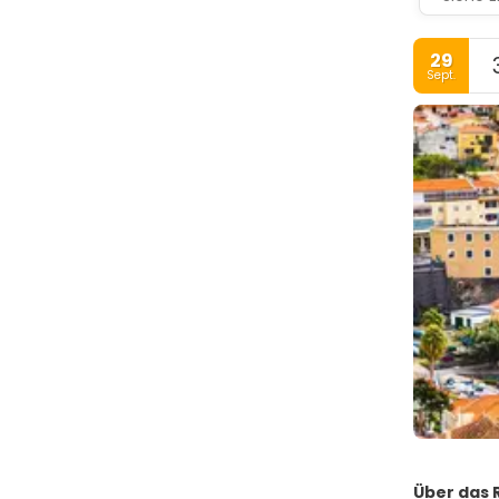
29
Sept.
Über das R