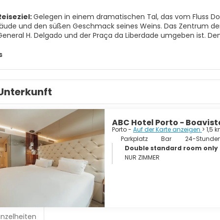
eiseziel:
Gelegen in einem dramatischen Tal, das vom Fluss Dou
äude und den süßen Geschmack seines Weins. Das Zentrum der Sta
eneral H. Delgado und der Praça da Liberdade umgeben ist. Dennoch
ESCO-Weltkulturerbe, wo drei der anmutigsten Brücken Europas 
grenzende Avenida dos Aliados bilden das Stadtzentrum, wo Stat
s
t sich die große Kathedrale von Porto, eine kolossale, befesti
e und winzige Fenster ein düsteres Inneres umschließen. Die Rib
n Uferpromenade mit Geschäften und Restaurants. Portos charak
Unterkunft
 seinen 240 Stufen aus ein Panorama der Stadt. Kein Besuch in Po
inkellereien, in denen Portwein gelagert und abgefüllt wird. Und 
pe ist ebenfalls ein Muss, selbst wenn man kein Harry-Potter-Fan
ABC Hotel Porto - Boavist
Porto -
Auf der Karte anzeigen
> 1,5 
Parkplatz
Bar
24-Stunden
Double standard room only 
NUR ZIMMER
inzelheiten