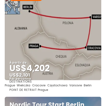
À partir de
US$4,202
US$2,101
Par personne
DESTINATIONS
Afficher
Prague · Wieliczka · Cracovie · Częstochowa · Varsovie · Berlin
POINT DE RETRAIT:
Prague
Nordic Tour Start Berlin