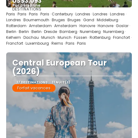
US$3,093
Par personne
DESTINATIONS
Afficher
Paris · Paris · Paris · Paris · Canterbury · Londres · Londres · Londres ·
Londres · Bournemouth · Bruges · Bruges · Gand · Middelburg ·
Rotterdam · Amsterdam · Amsterdam · Hanovre · Hanovre · Goslar ·
Berlin · Berlin · Berlin · Dresde · Bamberg · Nuremberg · Nuremberg ·
Kelheim · Dachau · Munich · Munich · Füssen · Rottenburg · Francfort ·
Francfort · Luxembourg · Reims · Paris · Paris
Central European Tour
(2026)
17 DESTINATIONS
11 NUIT(S)
Forfait vacances