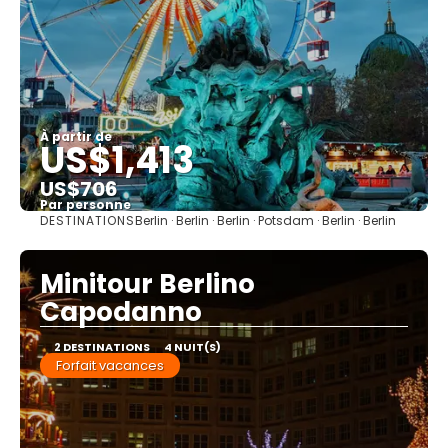
À partir de
US$1,413
US$706
Par personne
DESTINATIONS
Berlin · Berlin · Berlin · Potsdam · Berlin · Berlin
Afficher
Minitour Berlino
Capodanno
2 DESTINATIONS
4 NUIT(S)
Forfait vacances