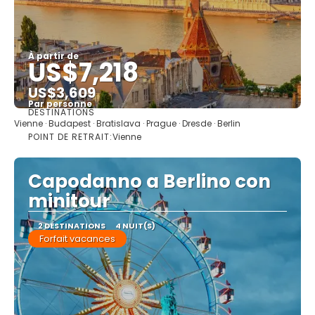
À partir de
US$7,218
US$3,609
Par personne
DESTINATIONS
Afficher
Vienne · Budapest · Bratislava · Prague · Dresde · Berlin
POINT DE RETRAIT:
Vienne
Capodanno a Berlino con
minitour
2 DESTINATIONS
4 NUIT(S)
Forfait vacances