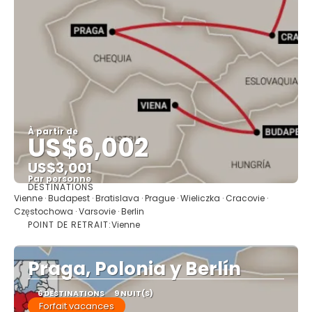
À partir de
US$6,002
US$3,001
Par personne
DESTINATIONS
Afficher
Vienne · Budapest · Bratislava · Prague · Wieliczka · Cracovie ·
Częstochowa · Varsovie · Berlin
POINT DE RETRAIT:
Vienne
Praga, Polonia y Berlín
6 DESTINATIONS
9 NUIT(S)
Forfait vacances