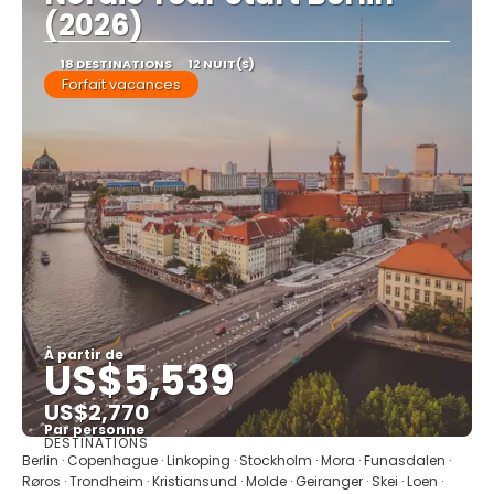
(2026)
18 DESTINATIONS
12 NUIT(S)
Forfait vacances
À partir de
US$5,539
US$2,770
Par personne
DESTINATIONS
Afficher
Berlin · Copenhague · Linkoping · Stockholm · Mora · Funasdalen ·
Røros · Trondheim · Kristiansund · Molde · Geiranger · Skei · Loen ·