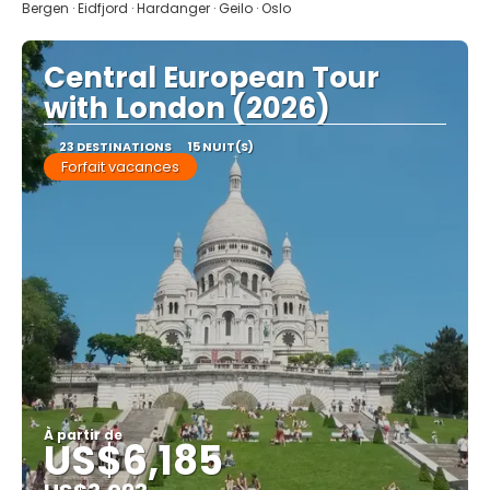
Bergen · Eidfjord · Hardanger · Geilo · Oslo
Central European Tour
with London (2026)
23 DESTINATIONS
15 NUIT(S)
Forfait vacances
À partir de
US$6,185