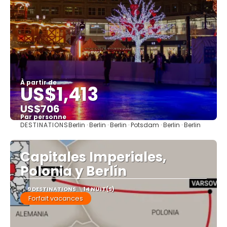
À partir de
US$1,413
US$706
Par personne
DESTINATIONS
Berlin · Berlin · Berlin · Potsdam · Berlin · Berlin
Afficher
Capitales Imperiales,
Polonia y Berlín
9 DESTINATIONS
14 NUIT(S)
Forfait vacances