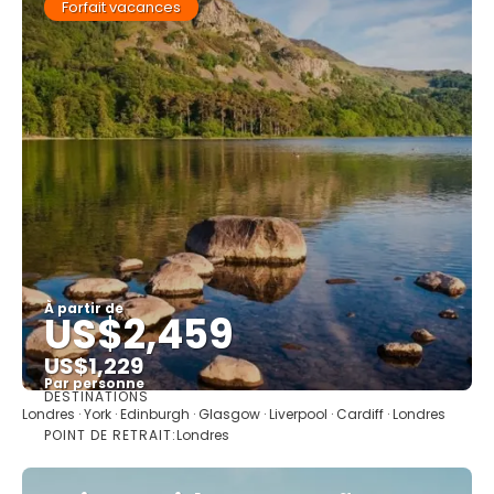
Forfait vacances
À partir de
US$2,459
US$1,229
Par personne
DESTINATIONS
Afficher
Londres · York · Edinburgh · Glasgow · Liverpool · Cardiff · Londres
POINT DE RETRAIT:
Londres