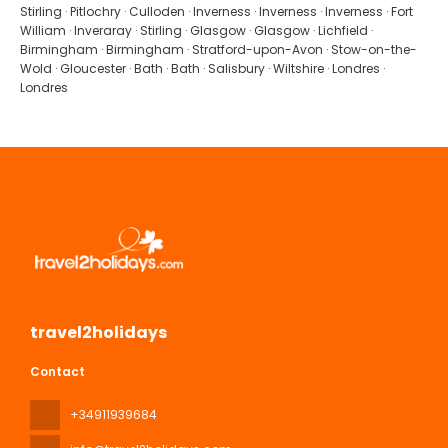
Stirling · Pitlochry · Culloden · Inverness · Inverness · Inverness · Fort
William · Inveraray · Stirling · Glasgow · Glasgow · Lichfield ·
Birmingham · Birmingham · Stratford-upon-Avon · Stow-on-the-
Wold · Gloucester · Bath · Bath · Salisbury · Wiltshire · Londres ·
Londres
travel2holidays
Contact
+34911939684