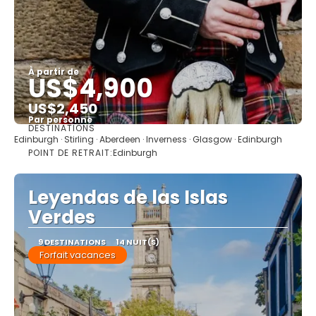
À partir de
US$4,900
US$2,450
Par personne
DESTINATIONS
Afficher
Edinburgh · Stirling · Aberdeen · Inverness · Glasgow · Edinburgh
POINT DE RETRAIT:
Edinburgh
Leyendas de las Islas
Verdes
9 DESTINATIONS
14 NUIT(S)
Forfait vacances