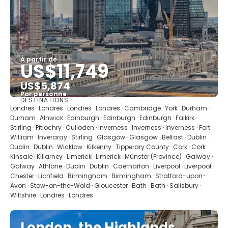
À partir de
US$11,749
US$5,874
Par personne
DESTINATIONS
Afficher
Londres · Londres · Londres · Londres · Cambridge · York · Durham ·
Durham · Alnwick · Edinburgh · Edinburgh · Edinburgh · Falkirk ·
Stirling · Pitlochry · Culloden · Inverness · Inverness · Inverness · Fort
William · Inveraray · Stirling · Glasgow · Glasgow · Belfast · Dublin ·
Dublin · Dublin · Wicklow · Kilkenny · Tipperary County · Cork · Cork ·
Kinsale · Killarney · Limerick · Limerick · Münster (Province) · Galway ·
Galway · Athlone · Dublin · Dublin · Caernarfon · Liverpool · Liverpool ·
Chester · Lichfield · Birmingham · Birmingham · Stratford-upon-
Avon · Stow-on-the-Wold · Gloucester · Bath · Bath · Salisbury ·
Wiltshire · Londres · Londres
London, the Highlands,