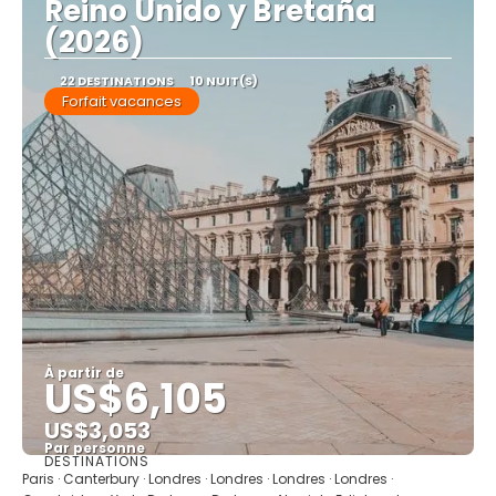
Reino Unido y Bretaña
(2026)
22 DESTINATIONS
10 NUIT(S)
Forfait vacances
À partir de
US$6,105
US$3,053
Par personne
DESTINATIONS
Afficher
Paris · Canterbury · Londres · Londres · Londres · Londres ·