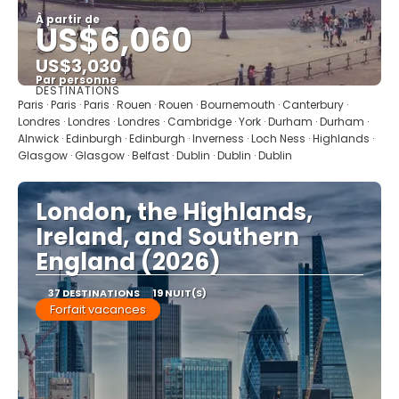
À partir de
US$6,060
US$3,030
Par personne
DESTINATIONS
Afficher
Paris · Paris · Paris · Rouen · Rouen · Bournemouth · Canterbury ·
Londres · Londres · Londres · Cambridge · York · Durham · Durham ·
Alnwick · Edinburgh · Edinburgh · Inverness · Loch Ness · Highlands ·
Glasgow · Glasgow · Belfast · Dublin · Dublin · Dublin
London, the Highlands,
Ireland, and Southern
England (2026)
37 DESTINATIONS
19 NUIT(S)
Forfait vacances