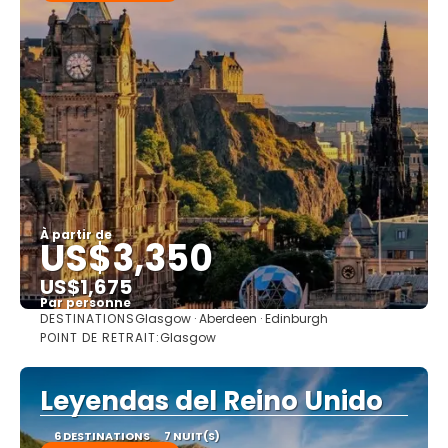
À partir de
US$3,350
US$1,675
Par personne
DESTINATIONS
Glasgow · Aberdeen · Edinburgh
Afficher
POINT DE RETRAIT:
Glasgow
Leyendas del Reino Unido
6 DESTINATIONS
7 NUIT(S)