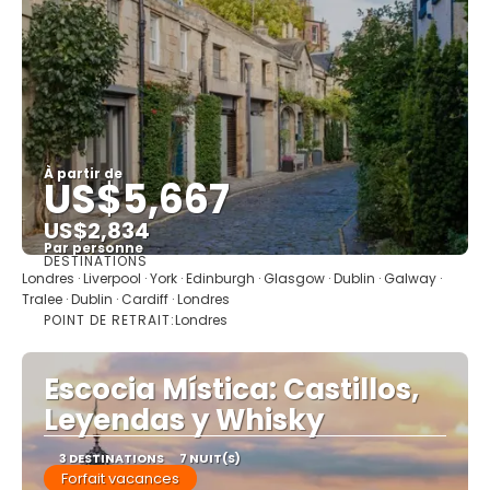
À partir de
US$5,667
US$2,834
Par personne
DESTINATIONS
Afficher
Londres · Liverpool · York · Edinburgh · Glasgow · Dublin · Galway ·
Tralee · Dublin · Cardiff · Londres
POINT DE RETRAIT:
Londres
Escocia Mística: Castillos,
Leyendas y Whisky
3 DESTINATIONS
7 NUIT(S)
Forfait vacances