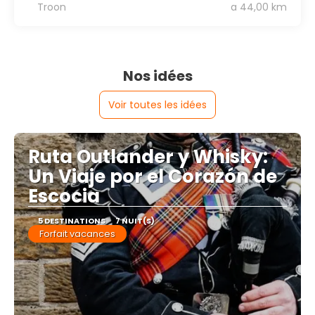
Troon
a 44,00 km
Nos idées
Voir toutes les idées
Ruta Outlander y Whisky:
Un Viaje por el Corazón de
Escocia
5 DESTINATIONS
7 NUIT(S)
Forfait vacances