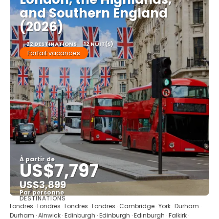
and Southern England
(2026)
22 DESTINATIONS
12 NUIT(S)
Forfait vacances
À partir de
US$7,797
US$3,899
Par personne
DESTINATIONS
Afficher
Londres · Londres · Londres · Londres · Cambridge · York · Durham ·
Durham · Alnwick · Edinburgh · Edinburgh · Edinburgh · Falkirk ·