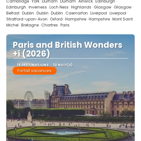
Cambridge · York · Durham · Durham · Alnwick · Edinburgh ·
Edinburgh · Inverness · Loch Ness · Highlands · Glasgow · Glasgow ·
Belfast · Dublin · Dublin · Dublin · Caernarfon · Liverpool · Liverpool ·
Stratford-upon-Avon · Oxford · Hampshire · Hampshire · Mont Saint
Michel · Bretagne · Chartres · Paris
Paris and British Wonders
+i (2026)
16 DESTINATIONS
10 NUIT(S)
Forfait vacances