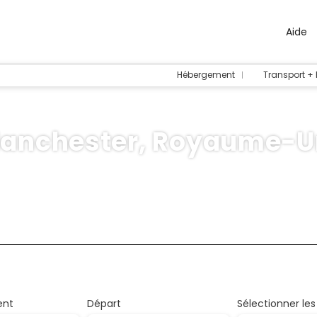
Aide
Hébergement
Transport +
anchester, Royaume-U
Trip Planner
Multi-destinations
Croisières
Act
ment
ent
Départ
Sélectionner les