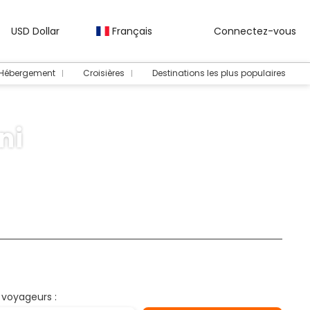
USD Dollar
Français
Connectez-vous
 Hébergement
Croisières
Destinations les plus populaires
ni
ivités
Location de voiture
Transferts
Circuits
Voy
 voyageurs :