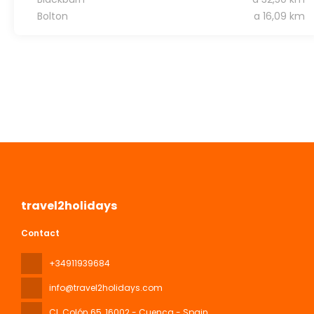
Bolton
a 16,09 km
travel2holidays
Contact
+34911939684
info@travel2holidays.com
Cl. Colón 65
, 16002 - Cuenca - Spain