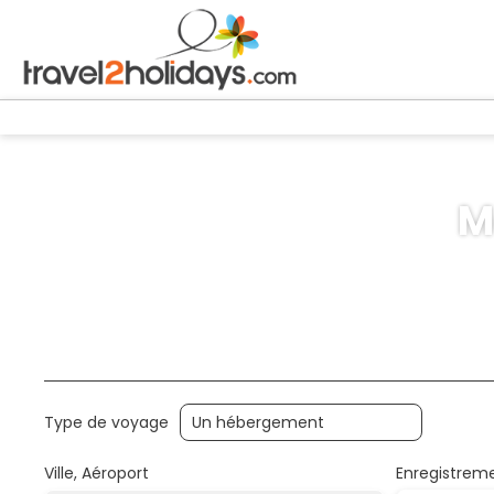
M
+
Hébergements
Transports
Transport + Héberge
Type de voyage
Ville, Aéroport
Enregistrem