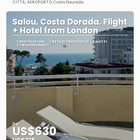
CITTÀ, AEROPORTO:
Costa Daurada
Vedere
Salou, Costa Dorada. Flight
+ Hotel from London
1 DESTINAZIONI
2 RETE DI TRASPORTO
7 NOTTI
2 TRASFERIMENTI
Da
US$630