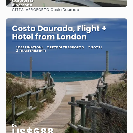
US$315
a persona
CITTÀ, AEROPORTO:
Costa Daurada
Vedere
Costa Daurada, Flight +
Hotel from London
1 DESTINAZIONI
2 RETE DI TRASPORTO
7 NOTTI
2 TRASFERIMENTI
Da
US$688