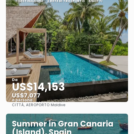
1 DESTINAZIONI
2 RETE DI TRASPORTO
5 NOTTI
Da
US$14,153
US$7,077
a persona
CITTÀ, AEROPORTO:
Maldive
Vedere
Summer in Gran Canaria
(Island), Spain