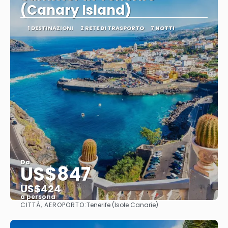
(Canary Island)
1 DESTINAZIONI
2 RETE DI TRASPORTO
7 NOTTI
Da
US$847
US$424
a persona
CITTÀ, AEROPORTO:
Tenerife (Isole Canarie)
Vedere