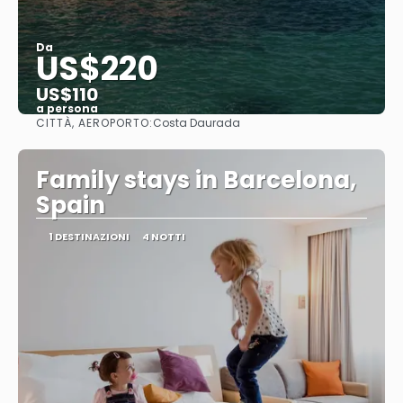
Da
US$220
US$110
a persona
CITTÀ, AEROPORTO:
Costa Daurada
Vedere
Family stays in Barcelona,
Spain
1 DESTINAZIONI
4 NOTTI