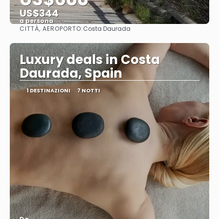
US$344
a persona
CITTÀ, AEROPORTO:
Costa Daurada
Vedere
Luxury deals in Costa
Daurada, Spain
1 DESTINAZIONI
7 NOTTI