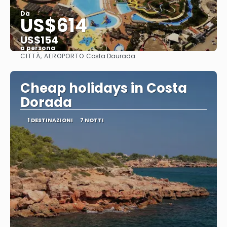
Da
US$614
US$154
a persona
CITTÀ, AEROPORTO:
Costa Daurada
Vedere
Cheap holidays in Costa
Dorada
1 DESTINAZIONI
7 NOTTI