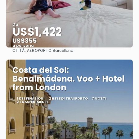
Da
US$1,422
US$355
a persona
CITTÀ, AEROPORTO:
Barcellona
Vedere
Costa del Sol:
Benalmádena. Voo + Hotel
from London
1 DESTINAZIONI
2 RETE DI TRASPORTO
7 NOTTI
2 TRASFERIMENTI