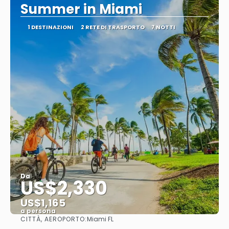
Summer in Miami
1 DESTINAZIONI
2 RETE DI TRASPORTO
7 NOTTI
Da
US$2,330
US$1,165
a persona
CITTÀ, AEROPORTO:
Miami FL
Vedere