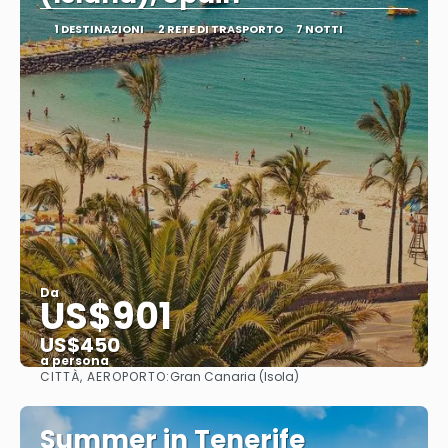
1 DESTINAZIONI
2 RETE DI TRASPORTO
7 NOTTI
Da
US$901
US$450
a persona
CITTÀ, AEROPORTO:
Gran Canaria (Isola)
Vedere
Summer in Tenerife