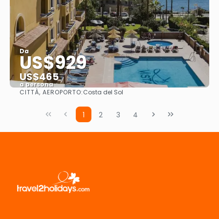
Da
US$929
US$465
a persona
CITTÀ, AEROPORTO:
Costa del Sol
Vedere
1
2
3
4