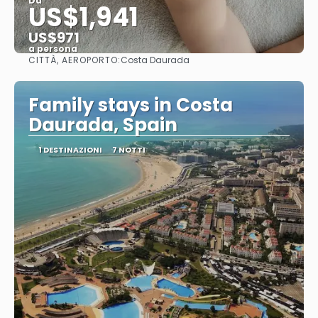
Da
US$1,941
US$971
a persona
CITTÀ, AEROPORTO:
Costa Daurada
Vedere
Family stays in Costa
Daurada, Spain
1 DESTINAZIONI
7 NOTTI