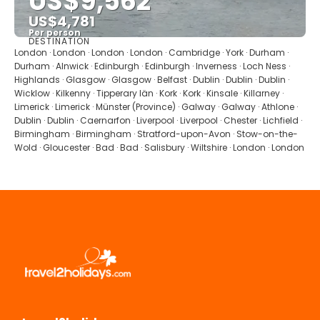
US$9,562
US$4,781
Per person
DESTINATION
Se
London · London · London · London · Cambridge · York · Durham ·
Durham · Alnwick · Edinburgh · Edinburgh · Inverness · Loch Ness ·
Highlands · Glasgow · Glasgow · Belfast · Dublin · Dublin · Dublin ·
Wicklow · Kilkenny · Tipperary län · Kork · Kork · Kinsale · Killarney ·
Limerick · Limerick · Münster (Province) · Galway · Galway · Athlone ·
Dublin · Dublin · Caernarfon · Liverpool · Liverpool · Chester · Lichfield ·
Birmingham · Birmingham · Stratford-upon-Avon · Stow-on-the-
Wold · Gloucester · Bad · Bad · Salisbury · Wiltshire · London · London