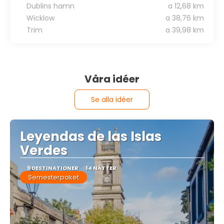
Dublins hamn
a 12,68 km
Wicklow
a 38,76 km
Trim
a 39,98 km
Våra idéer
Se alla idéer
Leyendas de las Islas
Verdes
9 DESTINATIONER
14 NÄTTER
Semesterpaket