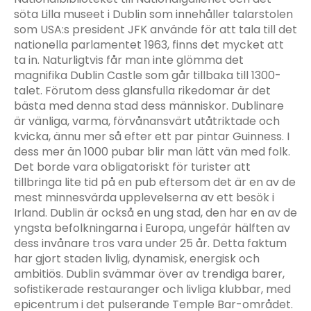
söta Lilla museet i Dublin som innehåller talarstolen
som USA:s president JFK använde för att tala till det
nationella parlamentet 1963, finns det mycket att
ta in. Naturligtvis får man inte glömma det
magnifika Dublin Castle som går tillbaka till 1300-
talet. Förutom dess glansfulla rikedomar är det
bästa med denna stad dess människor. Dublinare
är vänliga, varma, förvånansvärt utåtriktade och
kvicka, ännu mer så efter ett par pintar Guinness. I
dess mer än 1000 pubar blir man lätt vän med folk.
Det borde vara obligatoriskt för turister att
tillbringa lite tid på en pub eftersom det är en av de
mest minnesvärda upplevelserna av ett besök i
Irland. Dublin är också en ung stad, den har en av de
yngsta befolkningarna i Europa, ungefär hälften av
dess invånare tros vara under 25 år. Detta faktum
har gjort staden livlig, dynamisk, energisk och
ambitiös. Dublin svämmar över av trendiga barer,
sofistikerade restauranger och livliga klubbar, med
epicentrum i det pulserande Temple Bar-området.