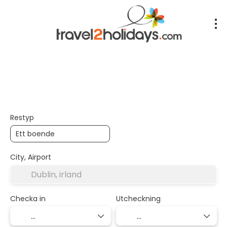
+
Inkvartering
Transport
Tr
Transport + boende
Restyp
City, Airport
Checka in
Utcheckning