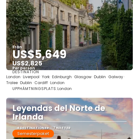
Från
US$5,649
US$2,825
Per person
DESTINATION
Se
London · Liverpool · York · Edinburgh · Glasgow · Dublin · Galway ·
Tralee · Dublin · Cardiff · London
UPPHÄMTNINGSPLATS:
London
Leyendas del Norte de
Irlanda
4 DESTINATIONER
7 NÄTTER
Semesterpaket