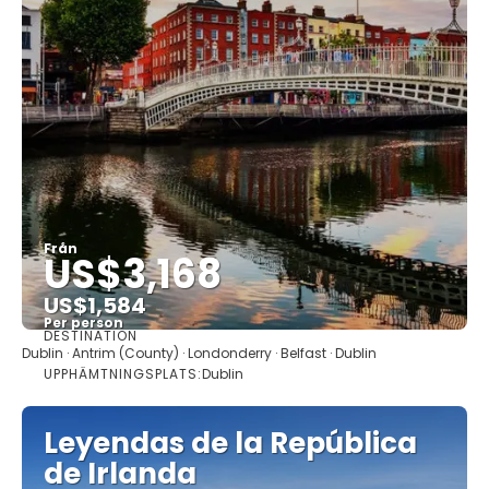
Från
US$3,168
US$1,584
Per person
DESTINATION
Se
Dublin · Antrim (County) · Londonderry · Belfast · Dublin
UPPHÄMTNINGSPLATS:
Dublin
Leyendas de la República
de Irlanda