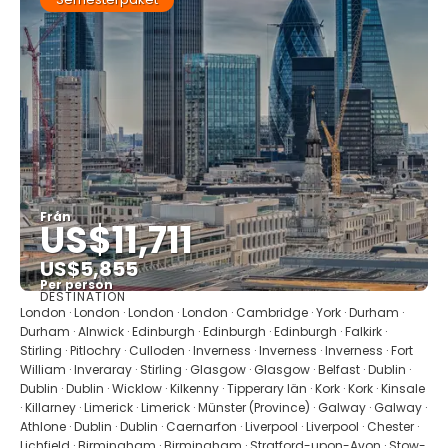
Från
US$11,711
US$5,855
Per person
DESTINATION
Se
London · London · London · London · Cambridge · York · Durham ·
Durham · Alnwick · Edinburgh · Edinburgh · Edinburgh · Falkirk ·
Stirling · Pitlochry · Culloden · Inverness · Inverness · Inverness · Fort
William · Inveraray · Stirling · Glasgow · Glasgow · Belfast · Dublin ·
Dublin · Dublin · Wicklow · Kilkenny · Tipperary län · Kork · Kork · Kinsale
· Killarney · Limerick · Limerick · Münster (Province) · Galway · Galway ·
Athlone · Dublin · Dublin · Caernarfon · Liverpool · Liverpool · Chester ·
Lichfield · Birmingham · Birmingham · Stratford-upon-Avon · Stow-