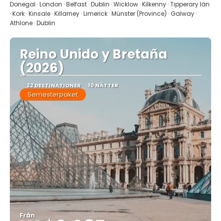
Donegal · London · Belfast · Dublin · Wicklow · Kilkenny · Tipperary län
· Kork · Kinsale · Killarney · Limerick · Münster (Province) · Galway ·
Athlone · Dublin
Reino Unido y Bretaña
(2026)
22 DESTINATIONER
10 NÄTTER
Semesterpaket
Från