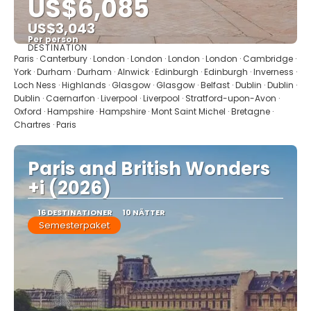
US$6,085
US$3,043
Per person
DESTINATION
Se
Paris · Canterbury · London · London · London · London · Cambridge ·
York · Durham · Durham · Alnwick · Edinburgh · Edinburgh · Inverness ·
Loch Ness · Highlands · Glasgow · Glasgow · Belfast · Dublin · Dublin ·
Dublin · Caernarfon · Liverpool · Liverpool · Stratford-upon-Avon ·
Oxford · Hampshire · Hampshire · Mont Saint Michel · Bretagne ·
Chartres · Paris
Paris and British Wonders
+i (2026)
16 DESTINATIONER
10 NÄTTER
Semesterpaket