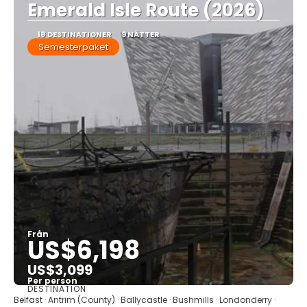
Emerald Isle Route (2026)
18 DESTINATIONER
9 NÄTTER
Semesterpaket
Från
US$6,198
US$3,099
Per person
DESTINATION
Se
Belfast · Antrim (County) · Ballycastle · Bushmills · Londonderry ·