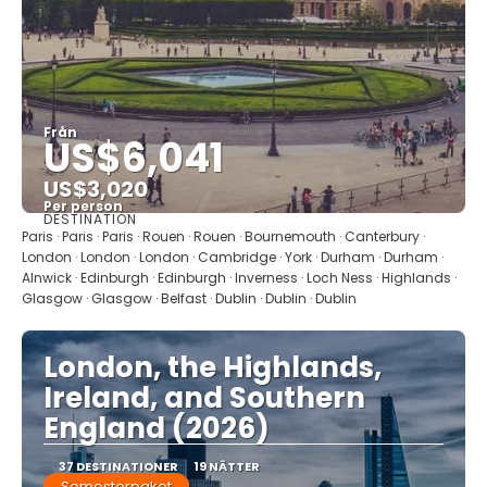
Från
US$6,041
US$3,020
Per person
DESTINATION
Se
Paris · Paris · Paris · Rouen · Rouen · Bournemouth · Canterbury ·
London · London · London · Cambridge · York · Durham · Durham ·
Alnwick · Edinburgh · Edinburgh · Inverness · Loch Ness · Highlands ·
Glasgow · Glasgow · Belfast · Dublin · Dublin · Dublin
London, the Highlands,
Ireland, and Southern
England (2026)
37 DESTINATIONER
19 NÄTTER
Semesterpaket