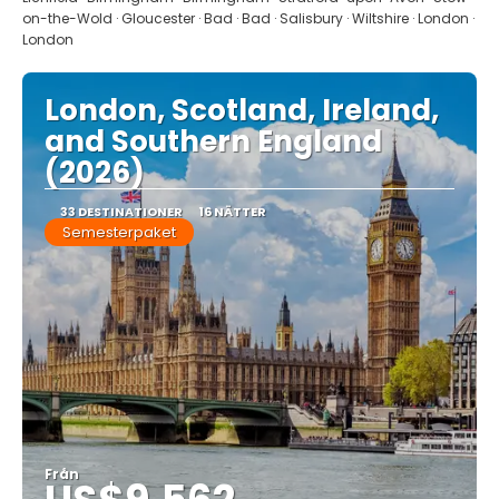
on-the-Wold · Gloucester · Bad · Bad · Salisbury · Wiltshire · London ·
London
London, Scotland, Ireland,
and Southern England
(2026)
33 DESTINATIONER
16 NÄTTER
Semesterpaket
Från