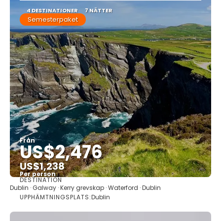
4 DESTINATIONER
7 NÄTTER
Semesterpaket
Från
US$2,476
US$1,238
Per person
DESTINATION
Se
Dublin · Galway · Kerry grevskap · Waterford · Dublin
UPPHÄMTNINGSPLATS:
Dublin