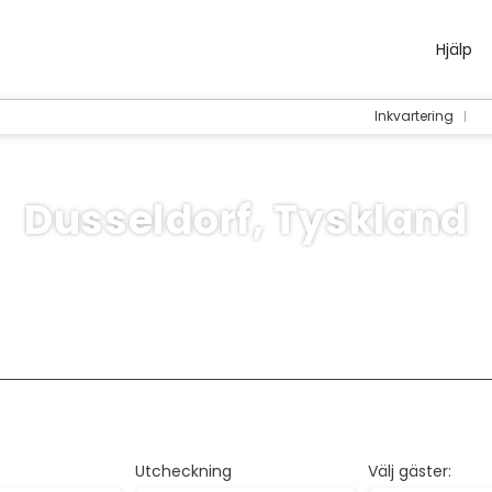
Hjälp
Inkvartering
Dusseldorf, Tyskland
rip Planner
Multidestination
Kryssningar
Aktiviteter
Utcheckning
Välj gäster: