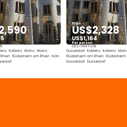
Från
2,590
US$2,328
95
US$1,164
Per person
ON
DESTINATION
Se
Se
enz · Koblenz · Mainz · Mainz ·
Dusseldorf · Koblenz · Koblenz · Mainz
hein · Rüdesheim am Rhein · Köln ·
Rüdesheim am Rhein · Rüdesheim am
seldorf
Dusseldorf · Dusseldorf