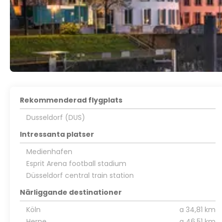
Rekommenderad flygplats
Dusseldorf (DUS)
Intressanta platser
Medienhafen
Esprit Arena football stadium
Düsseldorf central train station
Närliggande destinationer
Köln
a 34,81 km
Herne
a 46,51 km