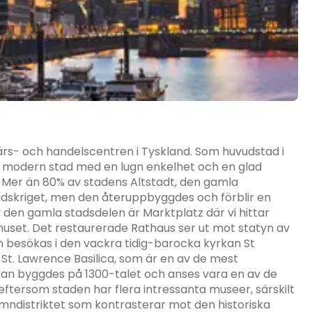
ffärs- och handelscentren i Tyskland. Som huvudstad i
 modern stad med en lugn enkelhet och en glad
Mer än 80% av stadens Altstadt, den gamla
ldskriget, men den återuppbyggdes och förblir en
av den gamla stadsdelen är Marktplatz där vi hittar
set. Det restaurerade Rathaus ser ut mot statyn av
 besökas i den vackra tidig-barocka kyrkan St
St. Lawrence Basilica, som är en av de mest
rkan byggdes på 1300-talet och anses vara en av de
eftersom staden har flera intressanta museer, särskilt
ndistriktet som kontrasterar mot den historiska