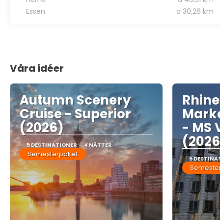
Essen
a 30,26 km
Våra idéer
Autumn Scenery
Rhine
Cruise - Superior
Marke
(2026)
- MS 
(2026
5 DESTINATIONER
4 NÄTTER
Semesterpaket
5 DESTINA
Semeste