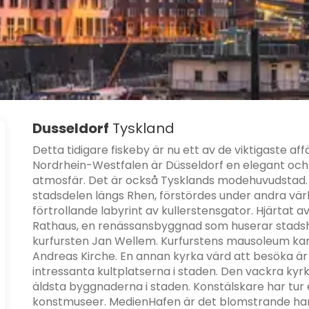
Dusseldorf
Tyskland
Detta tidigare fiskeby är nu ett av de viktigaste a
Nordrhein-Westfalen är Düsseldorf en elegant och
atmosfär. Det är också Tysklands modehuvudstad. 
stadsdelen längs Rhen, förstördes under andra vär
förtrollande labyrint av kullerstensgator. Hjärtat 
Rathaus, en renässansbyggnad som huserar stadshu
kurfursten Jan Wellem. Kurfurstens mausoleum kan
Andreas Kirche. En annan kyrka värd att besöka är 
intressanta kultplatserna i staden. Den vackra ky
äldsta byggnaderna i staden. Konstälskare har tur 
konstmuseer. MedienHafen är det blomstrande ham