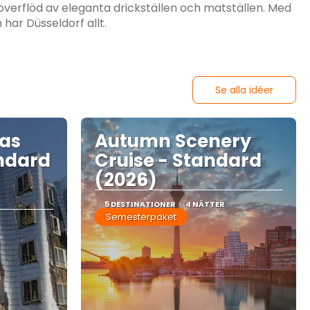
erflöd av eleganta drickställen och matställen. Med
 har Düsseldorf allt.
Se alla idéer
mas
Autumn Scenery
ndard
Cruise - Standard
(2026)
5 DESTINATIONER
4 NÄTTER
Semesterpaket