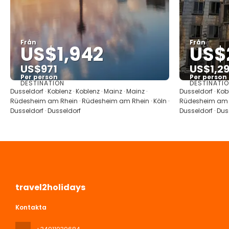
Från
Från
US$1,942
US$
US$971
US$1,2
Per person
Per person
DESTINATION
DESTINATI
Se
Dusseldorf · Koblenz · Koblenz · Mainz · Mainz ·
Dusseldorf · Kobl
Rüdesheim am Rhein · Rüdesheim am Rhein · Köln ·
Rüdesheim am R
Dusseldorf · Dusseldorf
Dusseldorf · Dus
travel2holidays
Kontakta