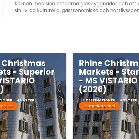
kärnan med sina moderna glasbyggnader och ett öv
sin livliga kulturella, gastronomiska och nattlivsscen
 Christmas
Rhine Christ
ts - Superior
Markets - Sta
VISTARIO
- MS VISTARIO
)
(2026)
TIONER
4 NÄTTER
5 DESTINATIONER
4 NÄTTER
rpaket
Semesterpaket