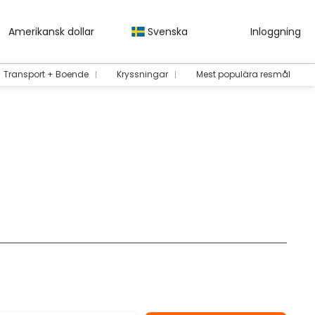
Amerikansk dollar
Svenska
Inloggning
Transport + Boende
Kryssningar
Mest populära resmål
Hyra en bil
Transfers
Paket
AI-resor