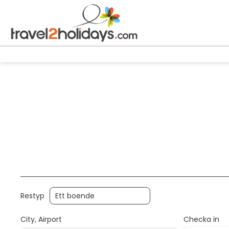
+
Inkvartering
Transport
T
Transport + boende
Restyp
City, Airport
Checka in