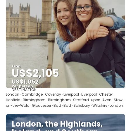
Från
US$2,105
US$1,052
Per person
DESTINATION
Se
London · Cambridge · Coventry · Liverpool · Liverpool · Chester ·
Lichfield · Birmingham · Birmingham · Stratford-upon-Avon · Stow-
on-the-Wold · Gloucester · Bad · Bad · Salisbury · Wiltshire · London
London, the Highlands,