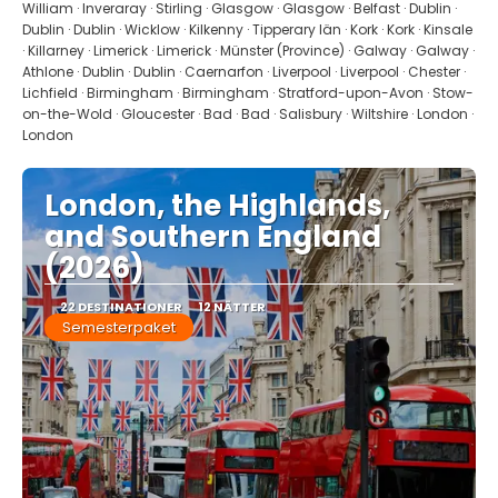
William · Inveraray · Stirling · Glasgow · Glasgow · Belfast · Dublin ·
Dublin · Dublin · Wicklow · Kilkenny · Tipperary län · Kork · Kork · Kinsale
· Killarney · Limerick · Limerick · Münster (Province) · Galway · Galway ·
Athlone · Dublin · Dublin · Caernarfon · Liverpool · Liverpool · Chester ·
Lichfield · Birmingham · Birmingham · Stratford-upon-Avon · Stow-
on-the-Wold · Gloucester · Bad · Bad · Salisbury · Wiltshire · London ·
London
London, the Highlands,
and Southern England
(2026)
22 DESTINATIONER
12 NÄTTER
Semesterpaket