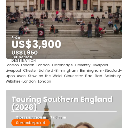
Från
US$3,900
US$1,950
Per person
DESTINATION
Se
London · London · London · Cambridge · Coventry · Liverpool ·
Liverpool · Chester · Lichfield · Birmingham · Birmingham · Stratford-
upon-Avon · Stow-on-the-Wold · Gloucester · Bad · Bad · Salisbury ·
Wiltshire · London · London
Touring Southern England
(2026)
13 DESTINATIONER
3 NÄTTER
Semesterpaket