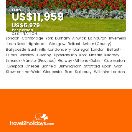
Från
US$11,959
US$5,979
Per person
DESTINATION
Se
London · Cambridge · York · Durham · Alnwick · Edinburgh · Inverness
· Loch Ness · Highlands · Glasgow · Belfast · Antrim (County) ·
Ballycastle · Bushmills · Londonderry · Donegal · London · Belfast ·
Dublin · Wicklow · Kilkenny · Tipperary län · Kork · Kinsale · Killarney ·
Limerick · Münster (Province) · Galway · Athlone · Dublin · Caernarfon
· Liverpool · Chester · Lichfield · Birmingham · Stratford-upon-Avon ·
Stow-on-the-Wold · Gloucester · Bad · Salisbury · Wiltshire · London