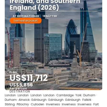
Ireland, and Southern
England (2026)
37 DESTINATIONER
19 NÄTTER
Semesterpaket
Från
US$11,712
US$5,856
Per person
DESTINATION
Se
London · London · London · London · Cambridge · York · Durham ·
Durham · Alnwick · Edinburgh · Edinburgh · Edinburgh · Falkirk ·
Stirling · Pitlochry · Culloden · Inverness · Inverness · Inverness · Fort