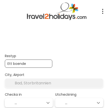
+
Inkvartering
Transport
Tr
Transport + boende
Restyp
City, Airport
Checka in
Utcheckning