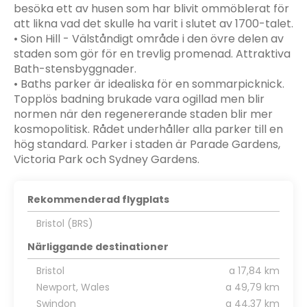
besöka ett av husen som har blivit ommöblerat för
att likna vad det skulle ha varit i slutet av 1700-talet.
• Sion Hill - Välståndigt område i den övre delen av
staden som gör för en trevlig promenad. Attraktiva
Bath-stensbyggnader.
• Baths parker är idealiska för en sommarpicknick.
Topplös badning brukade vara ogillad men blir
normen när den regenererande staden blir mer
kosmopolitisk. Rådet underhåller alla parker till en
hög standard. Parker i staden är Parade Gardens,
Victoria Park och Sydney Gardens.
Rekommenderad flygplats
Bristol (BRS)
Närliggande destinationer
Bristol
a 17,84 km
Newport, Wales
a 49,79 km
Swindon
a 44,37 km