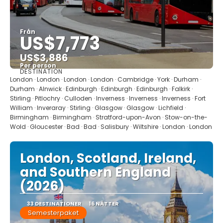
Från
US$7,773
US$3,886
Per person
DESTINATION
Se
London · London · London · London · Cambridge · York · Durham ·
Durham · Alnwick · Edinburgh · Edinburgh · Edinburgh · Falkirk ·
Stirling · Pitlochry · Culloden · Inverness · Inverness · Inverness · Fort
William · Inveraray · Stirling · Glasgow · Glasgow · Lichfield ·
Birmingham · Birmingham · Stratford-upon-Avon · Stow-on-the-
Wold · Gloucester · Bad · Bad · Salisbury · Wiltshire · London · London
London, Scotland, Ireland,
and Southern England
(2026)
33 DESTINATIONER
16 NÄTTER
Semesterpaket