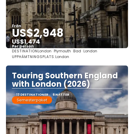
Från
US$2,948
US$1,474
Per person
DESTINATION
London · Plymouth · Bad · London
Se
UPPHÄMTNINGSPLATS:
London
Touring Southern England
with London (2026)
13 DESTINATIONER
6 NÄTTER
Semesterpaket