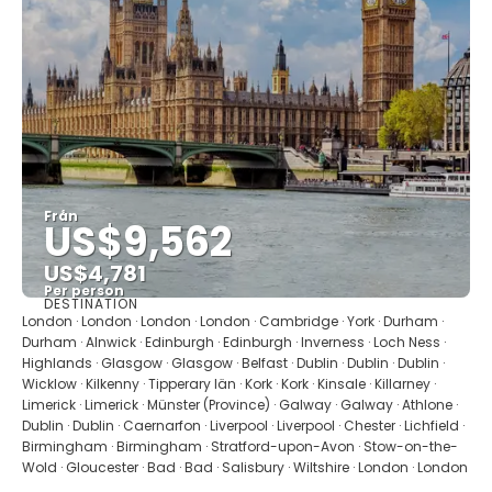
Från
US$9,562
US$4,781
Per person
DESTINATION
Se
London · London · London · London · Cambridge · York · Durham ·
Durham · Alnwick · Edinburgh · Edinburgh · Inverness · Loch Ness ·
Highlands · Glasgow · Glasgow · Belfast · Dublin · Dublin · Dublin ·
Wicklow · Kilkenny · Tipperary län · Kork · Kork · Kinsale · Killarney ·
Limerick · Limerick · Münster (Province) · Galway · Galway · Athlone ·
Dublin · Dublin · Caernarfon · Liverpool · Liverpool · Chester · Lichfield ·
Birmingham · Birmingham · Stratford-upon-Avon · Stow-on-the-
Wold · Gloucester · Bad · Bad · Salisbury · Wiltshire · London · London