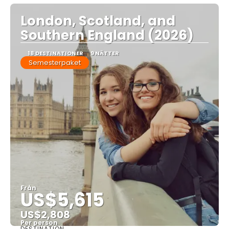
London, Scotland, and
Southern England (2026)
18 DESTINATIONER
9 NÄTTER
Semesterpaket
Från
US$5,615
US$2,808
Per person
DESTINATION