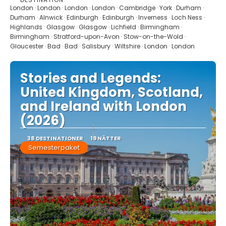
Se
London · London · London · London · Cambridge · York · Durham ·
Durham · Alnwick · Edinburgh · Edinburgh · Inverness · Loch Ness ·
Highlands · Glasgow · Glasgow · Lichfield · Birmingham ·
Birmingham · Stratford-upon-Avon · Stow-on-the-Wold ·
Gloucester · Bad · Bad · Salisbury · Wiltshire · London · London
Stories and Legends:
United Kingdom, Scotland,
and Ireland with London
(2026)
38 DESTINATIONER
19 NÄTTER
Semesterpaket