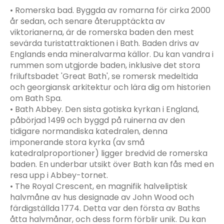
• Romerska bad. Byggda av romarna för cirka 2000
år sedan, och senare återupptäckta av
viktorianerna, är de romerska baden den mest
sevärda turistattraktionen i Bath. Baden drivs av
Englands enda mineralvarma källor. Du kan vandra i
rummen som utgjorde baden, inklusive det stora
friluftsbadet 'Great Bath', se romersk medeltida
och georgiansk arkitektur och lära dig om historien
om Bath Spa.
• Bath Abbey. Den sista gotiska kyrkan i England,
påbörjad 1499 och byggd på ruinerna av den
tidigare normandiska katedralen, denna
imponerande stora kyrka (av små
katedralproportioner) ligger bredvid de romerska
baden. En underbar utsikt över Bath kan fås med en
resa upp i Abbey-tornet.
• The Royal Crescent, en magnifik halveliptisk
halvmåne av hus designade av John Wood och
färdigställda 1774. Detta var den första av Baths
åtta halvmånar, och dess form förblir unik. Du kan