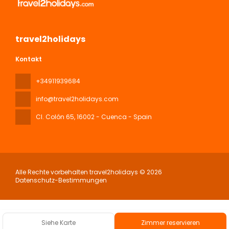
travel2holidays
Kontakt
+34911939684
info@travel2holidays.com
Cl. Colón 65
, 16002 - Cuenca - Spain
Alle Rechte vorbehalten travel2holidays © 2026
Datenschutz-Bestimmungen
Siehe Karte
Zimmer reservieren