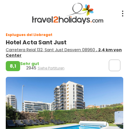
Esplugues del Llobregat
Hotel Acta Sant Just
Carretera Reial 132, Sant Just Desvern 08960
, 2,4 km von
Center
Sehr gut
8,1
2945
Siehe Partituren