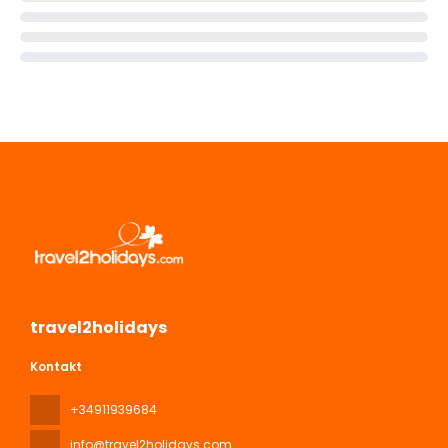
travel2holidays
Kontakt
+34911939684
info@travel2holidays.com