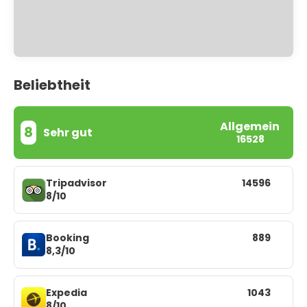
Beliebtheit
Allgemein
8
Sehr gut
16528
Tripadvisor
14596
8/10
Booking
889
8,3/10
Expedia
1043
8/10