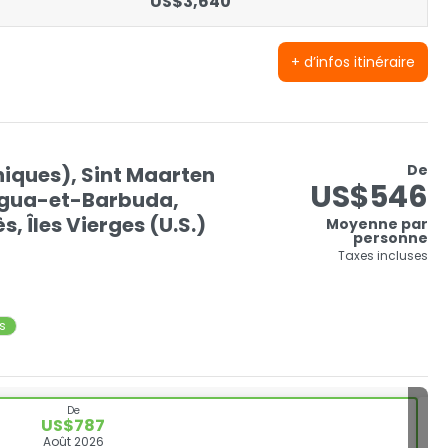
US$3,640
+ d’infos itinéraire
De
nniques), Sint Maarten
US$546
tigua-et-Barbuda,
 Îles Vierges (U.S.)
Moyenne par
personne
Taxes incluses
ts
De
US$787
Août 2026