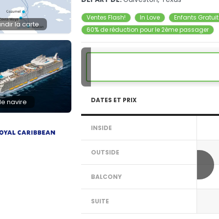
Ventes Flash!
In Love
Enfants Gratui
ndir la carte
60% de réduction pour le 2ème passager
DATES ET PRIX
 le navire
INSIDE
OUTSIDE
BALCONY
SUITE