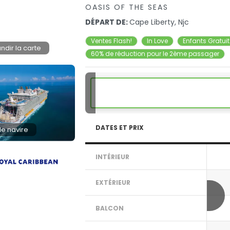
OASIS OF THE SEAS
DÉPART DE:
Cape Liberty, Njc
Ventes Flash!
In Love
Enfants Gratui
ndir la carte
60% de réduction pour le 2ème passager
DATES ET PRIX
 le navire
INTÉRIEUR
EXTÉRIEUR
BALCON