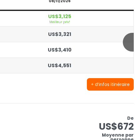
08/11/2026
US$3,125
Meilleur prix!
US$3,321
US$3,410
US$4,551
+ d’infos itinéraire
De
US$672
Moyenne par
personne