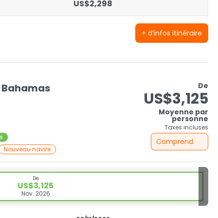
US$2,298
+ d’infos itinéraire
De
s, Bahamas
US$3,125
Moyenne par
personne
Taxes incluses
ts
Comprend
Nouveau navire
De
US$3,125
Nov. 2026