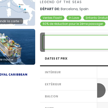
LEGEND OF THE SEAS
DÉPART DE:
Barcelona, Spain
Ventes Flash!
In Love
Enfants Gratui
ndir la carte
60% de réduction pour le 2ème passager
DATES ET PRIX
 le navire
INTÉRIEUR
EXTÉRIEUR
BALCON