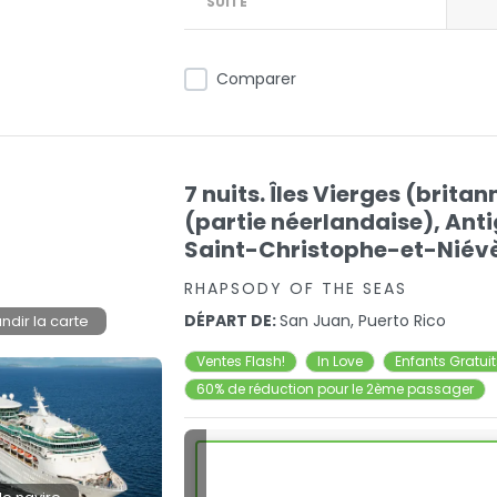
SUITE
Comparer
7 nuits. Îles Vierges (brita
(partie néerlandaise), An
Saint-Christophe-et-Niévès,
RHAPSODY OF THE SEAS
DÉPART DE:
San Juan, Puerto Rico
ndir la carte
Ventes Flash!
In Love
Enfants Gratui
60% de réduction pour le 2ème passager