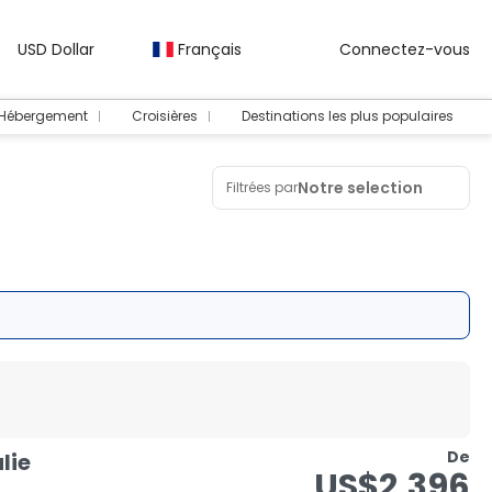
USD Dollar
Français
Connectez-vous
 Hébergement
Croisières
Destinations les plus populaires
Notre selection
Filtrées par
De
lie
US$2,396