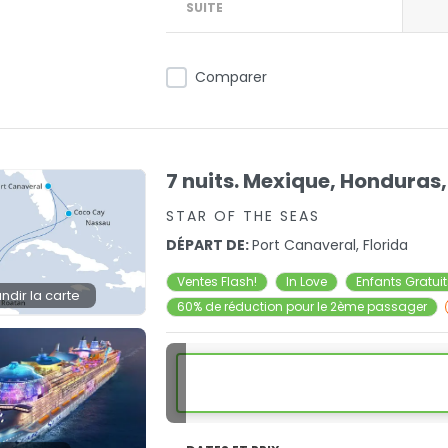
SUITE
Comparer
7 nuits. Mexique, Hondura
STAR OF THE SEAS
DÉPART DE:
Port Canaveral, Florida
Ventes Flash!
In Love
Enfants Gratui
ndir la carte
60% de réduction pour le 2ème passager