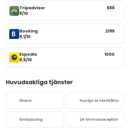
Tripadvisor
686
8/10
Booking
2195
8,1/10
Expedia
1000
8,6/10
Huvudsakliga tjänster
Strand
Husdjur är inte tillåtna
Simbassäng
24-timmarsreception