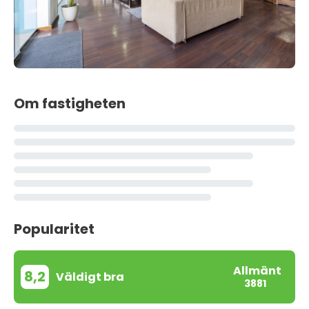
Om fastigheten
Popularitet
Allmänt
8,2
Väldigt bra
3881