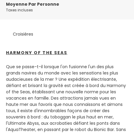
Moyenne Par Personne
et les attractions offertes par chacune des destinations
Taxes incluses
qui la composent en font un véritable paradis de calme,
de détente, d'aventure et de plaisir où, en plus, vous
ressentez la chaleur et l'hospitalité de ses habitants à
chaque coin.
Croisières
HARMONY OF THE SEAS
Que se passe-t-il lorsque l'on fusionne l'un des plus
grands navires du monde avec les sensations les plus
audacieuses de la mer ? Une expédition électrisante,
défiant et brisant la gravité est créée à bord du Harmony
of the Seas, établissant une nouvelle norme pour les
vacances en famille. Des attractions jamais vues en
haute mer aux favoris que nous connaissons et aimons
tous, il existe d'innombrables façons de créer des
souvenirs à bord : du toboggan le plus haut en mer,
l'Ultimate Abyss, aux acrobaties défiant les ponts dans
l'AquaTheater, en passant par le robot du Bionic Bar. Sans